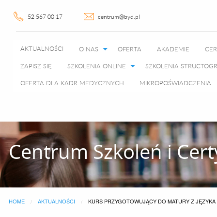
52 567 00 17
centrum@byd.pl
AKTUALNOŚCI
O NAS
OFERTA
AKADEMIE
CER
ZAPISZ SIĘ
SZKOLENIA ONLINE
SZKOLENIA STRUCTO
OFERTA DLA KADR MEDYCZNYCH
MIKROPOŚWIADCZENIA
Centrum Szkoleń i Cert
HOME
AKTUALNOŚCI
CURRENT:
KURS PRZYGOTOWUJĄCY DO MATURY Z JĘZYKA