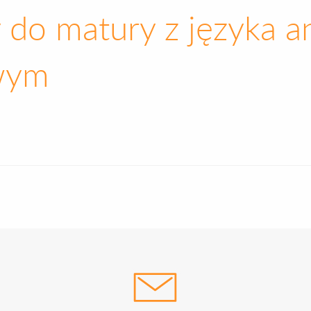
do matury z języka an
wym