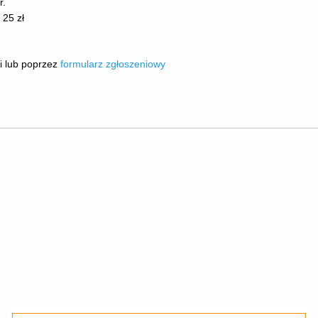
r.
 25 zł
ji lub poprzez
formularz zgłoszeniowy