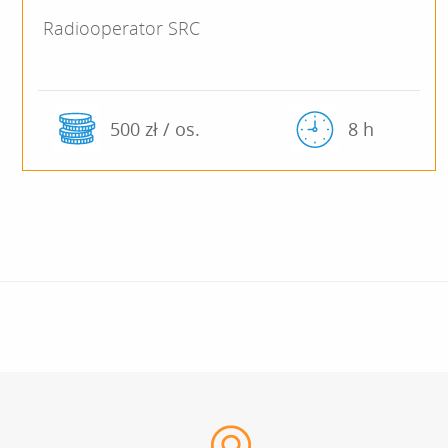
Radiooperator SRC
500 zł / os.
8 h