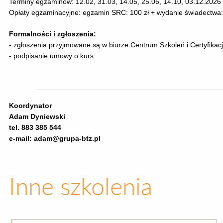
Terminy egzaminów: 12.02, 31.03, 14.05, 25.06, 14.10, 03.12.2026 
Opłaty egzaminacyjne: egzamin SRC: 100 zł + wydanie świadectwa:
Formalności i zgłoszenia:
- zgłoszenia przyjmowane są w biurze Centrum Szkoleń i Certyfikac
- podpisanie umowy o kurs
Koordynator
Adam Dyniewski
tel. 883 385 544
e-mail: adam@grupa-btz.pl
Inne szkolenia