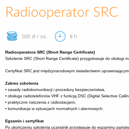
Radiooperator SRC
500 zł / os.
8 h
Radiooperatora SRC (Short Range Certificate)
Szkolenie SRC (Short Range Certificate) przygotowuje do obsługi 
Certyfikat SRC jest międzynarodowym świadectwem uprawniającym 
Zakres szkolenia
•
zasady radiokomunikacji i procedury bezpieczeństwa,
•
obsługa radiotelefonów VHF z funkcją DSC (Digital Selective Callin
•
praktyczne ćwiczenia z radiostacjami,
•
komunikacja w sytuacjach normalnych i alarmowych.
Egzamin i certyfikat
Po ukończeniu szkolenia uczestnik przystępuje do egzaminu państwo