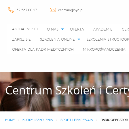
52 567 00 17
centrum@byd.pl
AKTUALNOŚCI
O NAS
OFERTA
AKADEMIE
CER
ZAPISZ SIĘ
SZKOLENIA ONLINE
SZKOLENIA STRUCTO
OFERTA DLA KADR MEDYCZNYCH
MIKROPOŚWIADCZENIA
Centrum Szkoleń i Cert
HOME
KURSY I SZKOLENIA
SPORT I REKREACJA
CURRENT:
RADIOOPERATOR