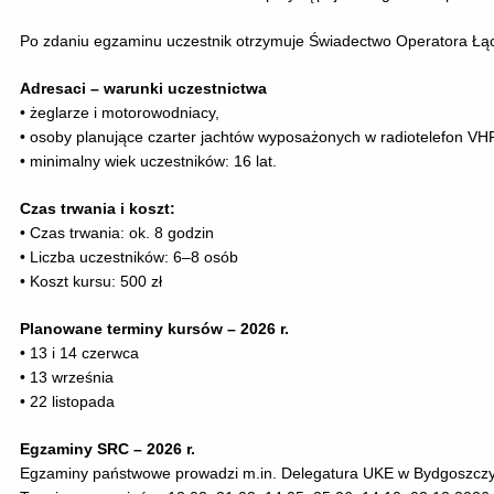
Po zdaniu egzaminu uczestnik otrzymuje Świadectwo Operatora Łąc
Adresaci – warunki uczestnictwa
•
żeglarze i motorowodniacy,
•
osoby planujące czarter jachtów wyposażonych w radiotelefon VHF
•
minimalny wiek uczestników: 16 lat.
Czas trwania i koszt:
•
Czas trwania: ok. 8 godzin
•
Liczba uczestników: 6–8 osób
•
Koszt kursu: 500 zł
Planowane terminy kursów – 2026 r.
•
13 i 14 czerwca
•
13 września
•
22 listopada
Egzaminy SRC – 2026 r.
Egzaminy państwowe prowadzi m.in. Delegatura UKE w Bydgoszczy 