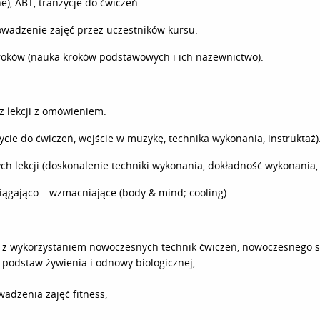
), ABT, tranzycje do ćwiczeń.
wadzenie zajęć przez uczestników kursu.
kroków (nauka kroków podstawowych i ich nazewnictwo).
az lekcji z omówieniem.
cie do ćwiczeń, wejście w muzykę, technika wykonania, instruktaż)
h lekcji (doskonalenie techniki wykonania, dokładność wykonania
ciągająco – wzmacniające (body & mind; cooling).
 z wykorzystaniem nowoczesnych technik ćwiczeń, nowoczesnego sprz
a, podstaw żywienia i odnowy biologicznej,
dzenia zajęć fitness,