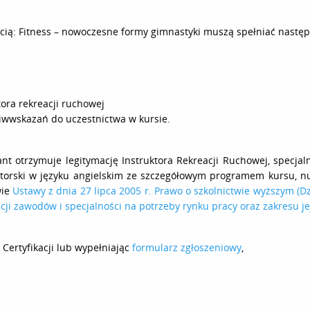
cią: Fitness
–
nowoczesne formy gimnastyki muszą spełniać następu
tora rekreacji ruchowej
iwwskazań do uczestnictwa w kursie.
ant otrzymuje legitymację Instruktora Rekreacji Ruchowej, specja
ktorski w języku angielskim ze szczegółowym programem kursu, n
wie
Ustawy z dnia 27 lipca 2005 r. Prawo o szkolnictwie wyższym (Dz
kacji zawodów i specjalności na potrzeby rynku pracy oraz zakresu j
Certyfikacji lub wypełniając
formularz zgłoszeniowy
,