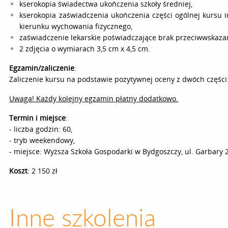
kserokopia świadectwa ukończenia szkoły średniej,
kserokopia zaświadczenia ukończenia części ogólnej kursu i
kierunku wychowania fizycznego,
zaświadczenie lekarskie poświadczające brak przeciwwskazań
2 zdjęcia o wymiarach 3,5 cm x 4,5 cm.
Egzamin/zaliczenie
:
Zaliczenie kursu na podstawie pozytywnej oceny z dwóch części
Uwaga! Każdy kolejny egzamin płatny dodatkowo.
Termin i miejsce
:
- liczba godzin: 60,
- tryb weekendowy,
- miejsce: Wyższa Szkoła Gospodarki w Bydgoszczy, ul. Garbary 2
Koszt
: 2 150 zł
Inne szkolenia