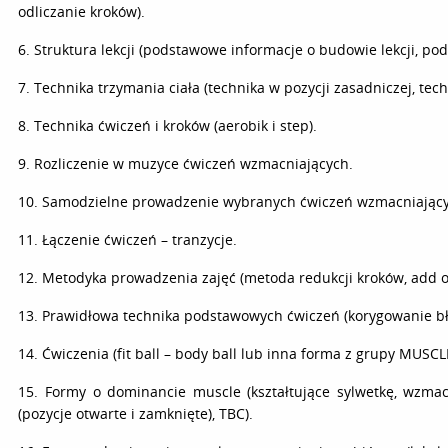
odliczanie kroków).
6. Struktura lekcji (podstawowe informacje o budowie lekcji, pod
7. Technika trzymania ciała (technika w pozycji zasadniczej, tec
8. Technika ćwiczeń i kroków (aerobik i step).
9. Rozliczenie w muzyce ćwiczeń wzmacniających.
10. Samodzielne prowadzenie wybranych ćwiczeń wzmacniając
11. Łączenie ćwiczeń – tranzycje.
12. Metodyka prowadzenia zajęć (metoda redukcji kroków, add on 
13. Prawidłowa technika podstawowych ćwiczeń (korygowanie bł
14. Ćwiczenia (fit ball – body ball lub inna forma z grupy MUSC
15. Formy o dominancie muscle (kształtujące sylwetkę, wzma
(pozycje otwarte i zamknięte), TBC).