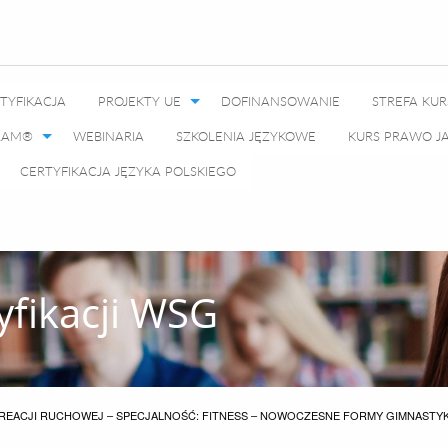
TYFIKACJA
PROJEKTY UE
DOFINANSOWANIE
STREFA KU
GRAM®
WEBINARIA
SZKOLENIA JĘZYKOWE
KURS PRAWO 
CERTYFIKACJA JĘZYKA POLSKIEGO
yfikacji WSG
REACJI RUCHOWEJ – SPECJALNOŚĆ: FITNESS – NOWOCZESNE FORMY GIMNASTYK