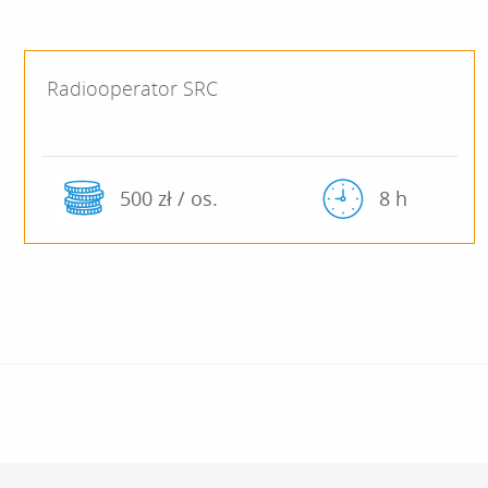
Radiooperator SRC
500 zł / os.
8 h