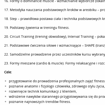
16. Formy o dominancie muscle - wzmacnianie wybiórcze (lokalne
17. Metodyka nauczania podstawowych kroków w areobiku – pro
18. Step – prawidłowa postawa ciała i technika podstawowych 
19. Podstawy żywienia w treningu fitness.
20. Circuit Training (trening obwodowy), Interval Training – pok
21. Podstawowe ćwiczenia siłowe i wzmacniające – SHAPE (tranzy
22. Samodzielne prowadzenie przez uczestników kursu wybranyc
23. Formy mieszane (cardio & muscle). Formy relaksacyjne i roz
Cele:
przygotowanie do prowadzenia profesjonalnych zajęć fitness
poznanie anatomii i fizjologii człowieka, zdrowego stylu życi
rozwinięcie technik komunikacji z klientem,
wdrożenie nawyków starannego przygotowywania się do prowa
poznanie najnowszych trendów fitness.