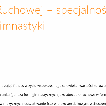
 Ruchowej – specjalnoś
imnastyki
nie zajęć fitness w życiu współczesnego człowieka- wartości zdrowotn
erunku (geneza form gimnastycznych jako abecadło ruchowe w formac
 muzycznych, odszukiwanie fraz w bloku aerobikowym, wchodzeni