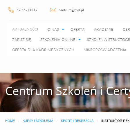
52 567 00 17
centrum@byd.pl
AKTUALNOŚCI
O NAS
OFERTA
AKADEMIE
CER
ZAPISZ SIĘ
SZKOLENIA ONLINE
SZKOLENIA STRUCTO
OFERTA DLA KADR MEDYCZNYCH
MIKROPOŚWIADCZENIA
Centrum Szkoleń i Cert
HOME
KURSY I SZKOLENIA
SPORT I REKREACJA
CURRENT:
INSTRUKTOR REK