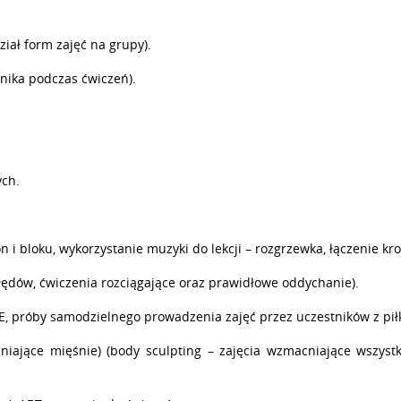
ział form zajęć na grupy).
hnika podczas ćwiczeń).
ych.
i bloku, wykorzystanie muzyki do lekcji – rozgrzewka, łączenie kr
ędów, ćwiczenia rozciągające oraz prawidłowe oddychanie).
LE, próby samodzielnego prowadzenia zajęć przez uczestników z pił
cniające mięśnie) (body sculpting – zajęcia wzmacniające wszys