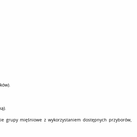
oków).
ką).
tkie grupy mięśniowe z wykorzystaniem dostępnych przyborów,